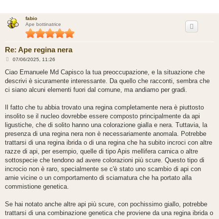
fabio
Ape bottinatrice
Re: Ape regina nera
M
07/06/2025, 11:26
e
s
Ciao Emanuele Md Capisco la tua preoccupazione, e la situazione che
s
descrivi è sicuramente interessante. Da quello che racconti, sembra che
a
g
ci siano alcuni elementi fuori dal comune, ma andiamo per gradi.
g
i
o
Il fatto che tu abbia trovato una regina completamente nera è piuttosto
insolito se il nucleo dovrebbe essere composto principalmente da api
ligustiche, che di solito hanno una colorazione gialla e nera. Tuttavia, la
presenza di una regina nera non è necessariamente anomala. Potrebbe
trattarsi di una regina ibrida o di una regina che ha subito incroci con altre
razze di api, per esempio, quelle di tipo Apis mellifera carnica o altre
sottospecie che tendono ad avere colorazioni più scure. Questo tipo di
incrocio non è raro, specialmente se c'è stato uno scambio di api con
arnie vicine o un comportamento di sciamatura che ha portato alla
commistione genetica.
Se hai notato anche altre api più scure, con pochissimo giallo, potrebbe
trattarsi di una combinazione genetica che proviene da una regina ibrida o