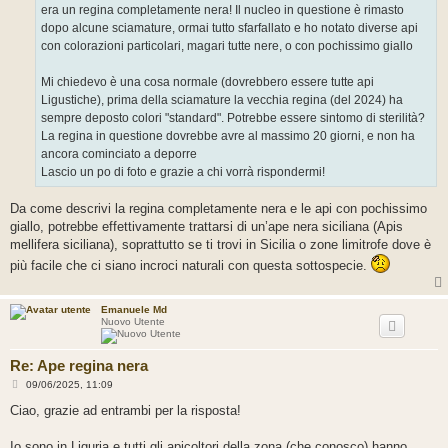
era un regina completamente nera! Il nucleo in questione è rimasto
dopo alcune sciamature, ormai tutto sfarfallato e ho notato diverse api
con colorazioni particolari, magari tutte nere, o con pochissimo giallo
Mi chiedevo è una cosa normale (dovrebbero essere tutte api
Ligustiche), prima della sciamature la vecchia regina (del 2024) ha
sempre deposto colori "standard". Potrebbe essere sintomo di sterilità?
La regina in questione dovrebbe avre al massimo 20 giorni, e non ha
ancora cominciato a deporre
Lascio un po di foto e grazie a chi vorrà rispondermi!
Da come descrivi la regina completamente nera e le api con pochissimo
giallo, potrebbe effettivamente trattarsi di un’ape nera siciliana (Apis
mellifera siciliana), soprattutto se ti trovi in Sicilia o zone limitrofe dove è
più facile che ci siano incroci naturali con questa sottospecie.
Emanuele Md
Nuovo Utente
Re: Ape regina nera
M
09/06/2025, 11:09
e
s
Ciao, grazie ad entrambi per la risposta!
s
a
g
Io sono in Liguria e tutti gli apicoltori della zona (che conosco) hanno