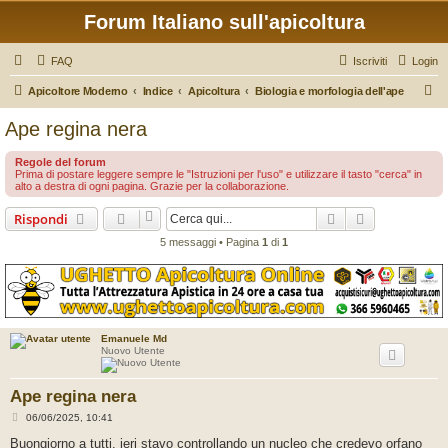
Forum Italiano sull'apicoltura
FAQ
Iscriviti
Login
C
Apicoltore Moderno
Indice
Apicoltura
Biologia e morfologia dell'ape
e
Ape regina nera
r
Regole del forum
c
Prima di postare leggere sempre le "Istruzioni per l'uso" e utilizzare il tasto "cerca" in
alto a destra di ogni pagina. Grazie per la collaborazione.
a
Cerca
Ricerca avan
Rispondi
5 messaggi • Pagina
1
di
1
Emanuele Md
Nuovo Utente
Ape regina nera
M
06/06/2025, 10:41
e
s
Buongiorno a tutti, ieri stavo controllando un nucleo che credevo orfano