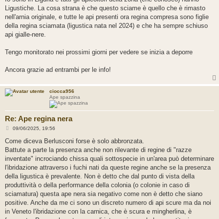
g
Ligustiche. La cosa strana è che questo sciame è quello che è rimasto
i
o
nell'arnia originale, e tutte le api presenti ora regina compresa sono figlie
della regina sciamata (ligustica nata nel 2024) e che ha sempre schiuso
api gialle-nere.
Tengo monitorato nei prossimi giorni per vedere se inizia a deporre
Ancora grazie ad entrambi per le info!
ciocca956
Ape spazzina
Re: Ape regina nera
M
09/06/2025, 19:56
e
s
Come diceva Berlusconi forse è solo abbronzata.
s
Battute a parte la presenza anche non rilevante di regine di "razze
a
g
inventate" incrociando chissa quali sottospecie in un'area può determinare
g
l'ibridazione attraverso i fuchi nati da queste regine anche se la presenza
i
o
della ligustica è prevalente. Non è detto che dal punto di vista della
produttività o della performance della colonia (o colonie in caso di
sciamatura) questa ape nera sia negativo come non è detto che siano
positive. Anche da me ci sono un discreto numero di api scure ma da noi
in Veneto l'ibridazione con la carnica, che è scura e mingherlina, è