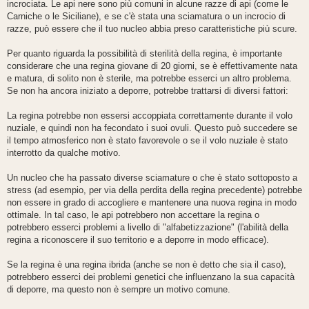
incrociata. Le api nere sono più comuni in alcune razze di api (come le
Carniche o le Siciliane), e se c'è stata una sciamatura o un incrocio di
razze, può essere che il tuo nucleo abbia preso caratteristiche più scure.
Per quanto riguarda la possibilità di sterilità della regina, è importante
considerare che una regina giovane di 20 giorni, se è effettivamente nata
e matura, di solito non è sterile, ma potrebbe esserci un altro problema.
Se non ha ancora iniziato a deporre, potrebbe trattarsi di diversi fattori:
La regina potrebbe non essersi accoppiata correttamente durante il volo
nuziale, e quindi non ha fecondato i suoi ovuli. Questo può succedere se
il tempo atmosferico non è stato favorevole o se il volo nuziale è stato
interrotto da qualche motivo.
Un nucleo che ha passato diverse sciamature o che è stato sottoposto a
stress (ad esempio, per via della perdita della regina precedente) potrebbe
non essere in grado di accogliere e mantenere una nuova regina in modo
ottimale. In tal caso, le api potrebbero non accettare la regina o
potrebbero esserci problemi a livello di "alfabetizzazione" (l'abilità della
regina a riconoscere il suo territorio e a deporre in modo efficace).
Se la regina è una regina ibrida (anche se non è detto che sia il caso),
potrebbero esserci dei problemi genetici che influenzano la sua capacità
di deporre, ma questo non è sempre un motivo comune.