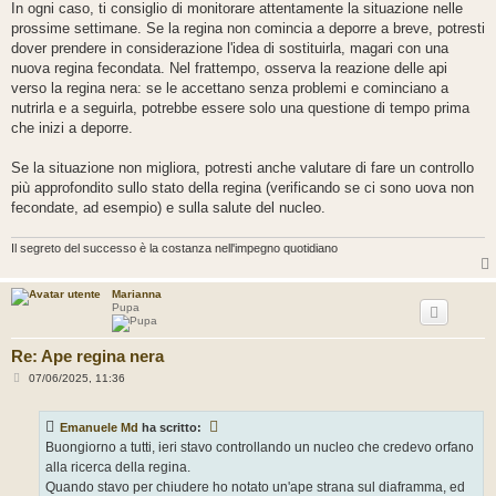
In ogni caso, ti consiglio di monitorare attentamente la situazione nelle
prossime settimane. Se la regina non comincia a deporre a breve, potresti
dover prendere in considerazione l'idea di sostituirla, magari con una
nuova regina fecondata. Nel frattempo, osserva la reazione delle api
verso la regina nera: se le accettano senza problemi e cominciano a
nutrirla e a seguirla, potrebbe essere solo una questione di tempo prima
che inizi a deporre.
Se la situazione non migliora, potresti anche valutare di fare un controllo
più approfondito sullo stato della regina (verificando se ci sono uova non
fecondate, ad esempio) e sulla salute del nucleo.
Il segreto del successo è la costanza nell'impegno quotidiano
Marianna
Pupa
Re: Ape regina nera
M
07/06/2025, 11:36
e
s
s
Emanuele Md
ha scritto:
a
g
Buongiorno a tutti, ieri stavo controllando un nucleo che credevo orfano
g
alla ricerca della regina.
i
o
Quando stavo per chiudere ho notato un'ape strana sul diaframma, ed