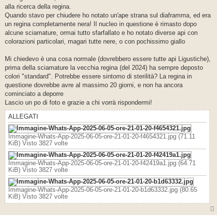
s
alla ricerca della regina.
a
g
Quando stavo per chiudere ho notato un'ape strana sul diaframma, ed era
g
un regina completamente nera! Il nucleo in questione è rimasto dopo
i
o
alcune sciamature, ormai tutto sfarfallato e ho notato diverse api con
colorazioni particolari, magari tutte nere, o con pochissimo giallo
Mi chiedevo è una cosa normale (dovrebbero essere tutte api Ligustiche),
prima della sciamature la vecchia regina (del 2024) ha sempre deposto
colori "standard". Potrebbe essere sintomo di sterilità? La regina in
questione dovrebbe avre al massimo 20 giorni, e non ha ancora
cominciato a deporre
Lascio un po di foto e grazie a chi vorrà rispondermi!
ALLEGATI
Immagine-Whats-App-2025-06-05-ore-21-01-20-f4654321.jpg (71.11
KiB) Visto 3827 volte
Immagine-Whats-App-2025-06-05-ore-21-01-20-f42419a1.jpg (64.71
KiB) Visto 3827 volte
Immagine-Whats-App-2025-06-05-ore-21-01-20-b1d63332.jpg (80.65
KiB) Visto 3827 volte