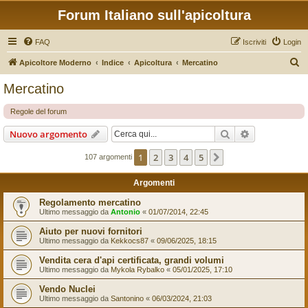
Forum Italiano sull'apicoltura
FAQ
Iscriviti
Login
C
Apicoltore Moderno
Indice
Apicoltura
Mercatino
e
Mercatino
r
Regole del forum
c
a
Cerca
Ricerca avan
Nuovo argomento
1
2
3
4
5
Prossimo
107 argomenti
Argomenti
Regolamento mercatino
Ultimo messaggio da
Antonio
«
01/07/2014, 22:45
Aiuto per nuovi fornitori
Ultimo messaggio da
Kekkocs87
«
09/06/2025, 18:15
Vendita cera d'api certificata, grandi volumi
Ultimo messaggio da
Mykola Rybalko
«
05/01/2025, 17:10
Vendo Nuclei
Ultimo messaggio da
Santonino
«
06/03/2024, 21:03