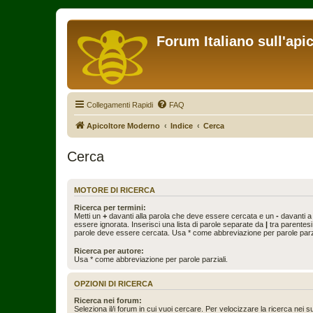
Forum Italiano sull'api
Collegamenti Rapidi
FAQ
Apicoltore Moderno
Indice
Cerca
Cerca
MOTORE DI RICERCA
Ricerca per termini:
Metti un
+
davanti alla parola che deve essere cercata e un
-
davanti a
essere ignorata. Inserisci una lista di parole separate da
|
tra parentesi
parole deve essere cercata. Usa * come abbreviazione per parole parzi
Ricerca per autore:
Usa * come abbreviazione per parole parziali.
OPZIONI DI RICERCA
Ricerca nei forum:
Seleziona il/i forum in cui vuoi cercare. Per velocizzare la ricerca nei s