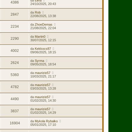
da
Elina
4386
24/10/2025, 20:43
da
Rob
2847
22/08/2025, 13:38
da
ZhoeDemas
2234
21/08/2025, 22:04
da
Martin0
2290
30/07/2025, 12:15
da
Kekkocs87
4002
09/06/2025, 18:15
da
Syrma
2624
09/05/2025, 18:54
da
maurizio57
5360
10/03/2025, 21:17
da
maurizio57
4782
03/03/2025, 13:28
da
maurizio57
4490
01/02/2025, 14:30
da
maurizio57
3837
01/02/2025, 14:29
da
Mykola Rybalko
16904
05/01/2025, 17:10