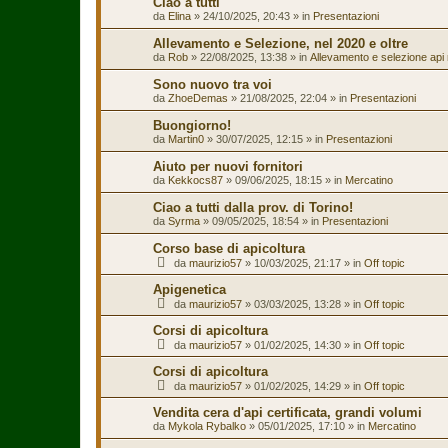
Ciao a tutti
da
Elina
»
24/10/2025, 20:43
» in
Presentazioni
Allevamento e Selezione, nel 2020 e oltre
da
Rob
»
22/08/2025, 13:38
» in
Allevamento e selezione api 
Sono nuovo tra voi
da
ZhoeDemas
»
21/08/2025, 22:04
» in
Presentazioni
Buongiorno!
da
Martin0
»
30/07/2025, 12:15
» in
Presentazioni
Aiuto per nuovi fornitori
da
Kekkocs87
»
09/06/2025, 18:15
» in
Mercatino
Ciao a tutti dalla prov. di Torino!
da
Syrma
»
09/05/2025, 18:54
» in
Presentazioni
Corso base di apicoltura
da
maurizio57
»
10/03/2025, 21:17
» in
Off topic
Apigenetica
da
maurizio57
»
03/03/2025, 13:28
» in
Off topic
Corsi di apicoltura
da
maurizio57
»
01/02/2025, 14:30
» in
Off topic
Corsi di apicoltura
da
maurizio57
»
01/02/2025, 14:29
» in
Off topic
Vendita cera d'api certificata, grandi volumi
da
Mykola Rybalko
»
05/01/2025, 17:10
» in
Mercatino