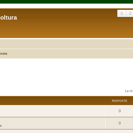
Cerc
coltura
posta
La ri
RISPOSTE
0
0
he