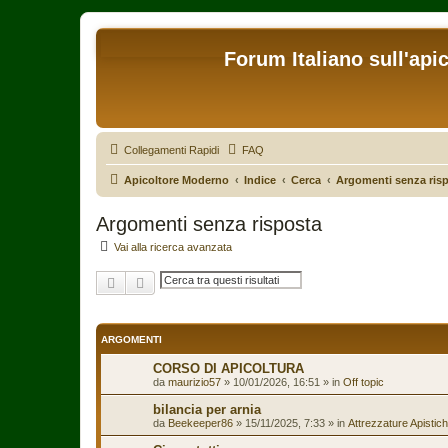
Forum Italiano sull'api
Collegamenti Rapidi
FAQ
Apicoltore Moderno
Indice
Cerca
Argomenti senza ris
Argomenti senza risposta
Vai alla ricerca avanzata
Cerca
Ricerca avanzata
ARGOMENTI
CORSO DI APICOLTURA
da
maurizio57
»
10/01/2026, 16:51
» in
Off topic
bilancia per arnia
da
Beekeeper86
»
15/11/2025, 7:33
» in
Attrezzature Apistic