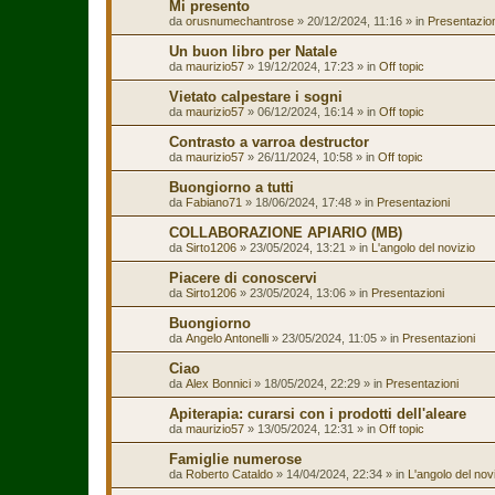
Mi presento
da
orusnumechantrose
»
20/12/2024, 11:16
» in
Presentazion
Un buon libro per Natale
da
maurizio57
»
19/12/2024, 17:23
» in
Off topic
Vietato calpestare i sogni
da
maurizio57
»
06/12/2024, 16:14
» in
Off topic
Contrasto a varroa destructor
da
maurizio57
»
26/11/2024, 10:58
» in
Off topic
Buongiorno a tutti
da
Fabiano71
»
18/06/2024, 17:48
» in
Presentazioni
COLLABORAZIONE APIARIO (MB)
da
Sirto1206
»
23/05/2024, 13:21
» in
L'angolo del novizio
Piacere di conoscervi
da
Sirto1206
»
23/05/2024, 13:06
» in
Presentazioni
Buongiorno
da
Angelo Antonelli
»
23/05/2024, 11:05
» in
Presentazioni
Ciao
da
Alex Bonnici
»
18/05/2024, 22:29
» in
Presentazioni
Apiterapia: curarsi con i prodotti dell'aleare
da
maurizio57
»
13/05/2024, 12:31
» in
Off topic
Famiglie numerose
da
Roberto Cataldo
»
14/04/2024, 22:34
» in
L'angolo del nov