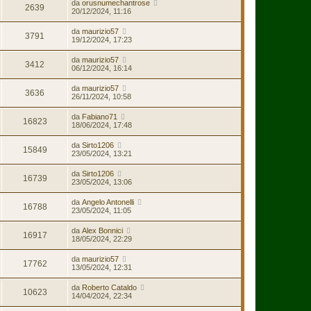
da
orusnumechantrose
2639
20/12/2024, 11:16
da
maurizio57
3791
19/12/2024, 17:23
da
maurizio57
3412
06/12/2024, 16:14
da
maurizio57
3636
26/11/2024, 10:58
da
Fabiano71
16823
18/06/2024, 17:48
da
Sirto1206
15849
23/05/2024, 13:21
da
Sirto1206
16739
23/05/2024, 13:06
da
Angelo Antonelli
16788
23/05/2024, 11:05
da
Alex Bonnici
16917
18/05/2024, 22:29
da
maurizio57
17762
13/05/2024, 12:31
da
Roberto Cataldo
10623
14/04/2024, 22:34