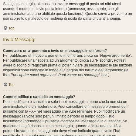
Solo gli utenti registrati possono inviare messaggi di posta ad altri utenti
usando il modulo di invio posta interno (ammesso, ovviamente, che gli
amministratori abbiano abilitato questa funzione). Questo serve a prevenire un
uso scorretto o malevolo del sistema di posta da parte di utenti anonimi.
Top
Invio Messaggi
Come apro un argomento o invio un messaggio in un forum?
Per pubblicare un nuovo argomento in un forum, clicca su “Nuovo argomento”.
Per pubblicare una risposta ad un argomento, clicca su “Rispondi”. Potresti
avere bisogno di registrarti prima di poter inviare un messaggio: le tue funzioni
disponibili sono elencate in fondo alla pagina del forum o dell’argomento (la
lista
Puoi aprire nuovi argomenti
,
Puoi votare nei sondaggi
, ecc.).
Top
Come modifico o cancello un messaggio?
Puoi modificare o cancellare solo i tuoi messaggi, a meno che tu non sia un
amministratore o un moderatore. Puoi cancellare un messaggio premendo il
pulsante con la «X» nel messaggio che vuoi eliminare. Puoi modificare un
messaggio (a volte solo per un limitato periodo di tempo dopo il suo
inserimento) premendo il pulsante
modifica
nel messaggio in questione. Se
qualcuno ha già risposto al tuo messaggio, quando effettui una modifica,
potresti trovare del testo aggiunto dove viene indicato quante volte l’hai
modificato. Un utente normale, generalmente, non può cancellare un