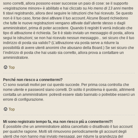
sono corretti, allora possono esser successe un paio di cose: se il supporto
«registrazione minore» è abilitato e hai cliccato su
Ho meno di 13 anni
mentre
ti stavi registrando, allora devi seguire le istruzioni che hai ricevuto. Se questo
non è il tuo caso, forse devi attivare il tuo account. Alcune Board richiedono
che tutte le nuove registrazioni vengano attivate dall’utente stesso o dagli
amministratori, prima di poter accedere. Quando ti registri ti verrà indicato che
tipo di attivazione è richiesta. Se ti è stato inviato un messaggio di posta, allora
segui le istruzioni; se non hai ricevuto nessun messaggio... sei sicuro che il tuo
indirizzo di posta sia valido? (L’attivazione via posta serve a ridurre la
possibilità di avere utenti anonimi che abusano della Board.) Se sei sicuro che
l’indirizzo di posta che hai usato sia corretto, allora prova a contattare un
amministratore.
Top
Perché non riesco a connettermi?
Ci sono svariati motivi per cui questo succede. Per prima cosa controlla che
nome utente e password siano corretti. Di solito il problema è questo, altrimenti
contatta un amministratore: potresti essere stato bannato o potrebbe esserci un
errore di configurazione.
Top
Mi sono registrato tempo fa, ma non riesco più a connettermi?!
È possibile che un amministratore abbia cancellato o disattivato il tuo account
per qualche ragione. Molti siti rimuovono periodicamente gli account degli
utenti che non hanno mai inviato messaggi, per ridurre la grandezza del