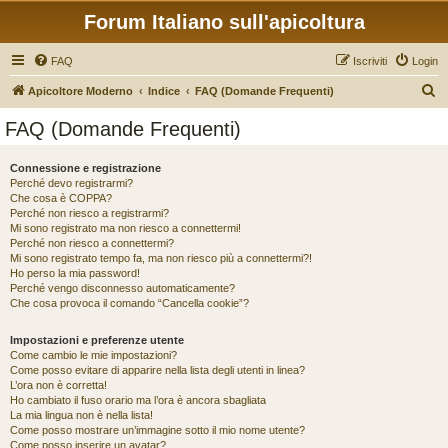
Forum Italiano sull'apicoltura
FAQ
Iscriviti
Login
C
Apicoltore Moderno
Indice
FAQ (Domande Frequenti)
e
FAQ (Domande Frequenti)
r
c
Connessione e registrazione
Perché devo registrarmi?
a
Che cosa è COPPA?
Perché non riesco a registrarmi?
Mi sono registrato ma non riesco a connettermi!
Perché non riesco a connettermi?
Mi sono registrato tempo fa, ma non riesco più a connettermi?!
Ho perso la mia password!
Perché vengo disconnesso automaticamente?
Che cosa provoca il comando “Cancella cookie”?
Impostazioni e preferenze utente
Come cambio le mie impostazioni?
Come posso evitare di apparire nella lista degli utenti in linea?
L’ora non è corretta!
Ho cambiato il fuso orario ma l’ora è ancora sbagliata
La mia lingua non è nella lista!
Come posso mostrare un’immagine sotto il mio nome utente?
Come posso inserire un avatar?