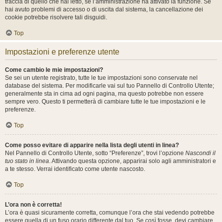
traccia di quello che hai letto, se l’amministrazione ha attivato la funzione. Se
hai avuto problemi di accesso o di uscita dal sistema, la cancellazione dei
cookie potrebbe risolvere tali disguidi.
Top
Impostazioni e preferenze utente
Come cambio le mie impostazioni?
Se sei un utente registrato, tutte le tue impostazioni sono conservate nel
database del sistema. Per modificarle vai sul tuo Pannello di Controllo Utente;
generalmente sta in cima ad ogni pagina, ma questo potrebbe non essere
sempre vero. Questo ti permetterà di cambiare tutte le tue impostazioni e le
preferenze.
Top
Come posso evitare di apparire nella lista degli utenti in linea?
Nel Pannello di Controllo Utente, sotto “Preferenze”, trovi l’opzione
Nascondi il
tuo stato in linea
. Attivando questa opzione, apparirai solo agli amministratori e
a te stesso. Verrai identificato come utente nascosto.
Top
L’ora non è corretta!
L’ora è quasi sicuramente corretta, comunque l’ora che stai vedendo potrebbe
essere quella di un fuso orario differente dal tuo. Se così fosse, devi cambiare