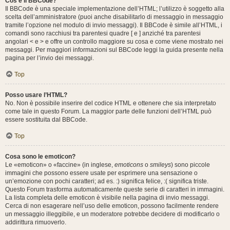
Cos’è il BBCode?
Il BBCode è una speciale implementazione dell’HTML; l’utilizzo è soggetto alla
scelta dell’amministratore (puoi anche disabilitarlo di messaggio in messaggio
tramite l’opzione nel modulo di invio messaggi). Il BBCode è simile all’HTML, i
comandi sono racchiusi tra parentesi quadre [ e ] anziché tra parentesi
angolari < e > e offre un controllo maggiore su cosa e come viene mostrato nei
messaggi. Per maggiori informazioni sul BBCode leggi la guida presente nella
pagina per l’invio dei messaggi.
Top
Posso usare l’HTML?
No. Non è possibile inserire del codice HTML e ottenere che sia interpretato
come tale in questo Forum. La maggior parte delle funzioni dell’HTML può
essere sostituita dal BBCode.
Top
Cosa sono le emoticon?
Le «emoticon» o «faccine» (in inglese,
emoticons
o
smileys
) sono piccole
immagini che possono essere usate per esprimere una sensazione o
un’emozione con pochi caratteri; ad es. :) significa felice, :( significa triste.
Questo Forum trasforma automaticamente queste serie di caratteri in immagini.
La lista completa delle emoticon è visibile nella pagina di invio messaggi.
Cerca di non esagerare nell’uso delle emoticon, possono facilmente rendere
un messaggio illeggibile, e un moderatore potrebbe decidere di modificarlo o
addirittura rimuoverlo.