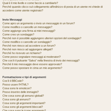
Qual è il mio livello e come faccio a cambiarlo?
Perché quando clicco sul collegamento all’indirizzo di posta di un utente mi chiede di
accedere come utente registrato?
Invio Messaggi
Come apro un argomento o invio un messaggio in un forum?
Come modifico o cancello un messaggio?
Come aggiungo una firma ai miei messaggi?
Come creo un sondaggio?
Perché non è possibile aggiungere ulteriori opzioni del sondaggio?
Come modifico o cancello un sondaggio?
Perché non riesco ad accedere a un forum?
Perché non riesco ad aggiungere allegati?
Perché ho ricevuto un richiamo?
Come posso segnalare messaggi ai moderatori?
Che cos’è il pulsante “Salva” nella finestra di invio dei messaggi?
Perché il mio messaggio deve essere approvato?
Come posso spostare in cima un mio argomento?
Formattazione e tipi di argomenti
Cos’è il BBCode?
Posso usare l’HTML?
Cosa sono le emoticon?
Posso inserire delle immagini?
Che cosa sono gli annunci globali?
Cosa sono gli annunci?
Cosa sono gli argomenti importanti?
Cosa sono gli argomenti bloccati?
Che cosa sono le icone argomento?