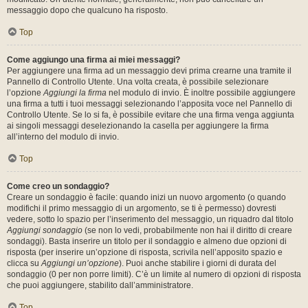
messaggio dopo che qualcuno ha risposto.
Top
Come aggiungo una firma ai miei messaggi?
Per aggiungere una firma ad un messaggio devi prima crearne una tramite il
Pannello di Controllo Utente. Una volta creata, è possibile selezionare
l’opzione
Aggiungi la firma
nel modulo di invio. È inoltre possibile aggiungere
una firma a tutti i tuoi messaggi selezionando l’apposita voce nel Pannello di
Controllo Utente. Se lo si fa, è possibile evitare che una firma venga aggiunta
ai singoli messaggi deselezionando la casella per aggiungere la firma
all’interno del modulo di invio.
Top
Come creo un sondaggio?
Creare un sondaggio è facile: quando inizi un nuovo argomento (o quando
modifichi il primo messaggio di un argomento, se ti è permesso) dovresti
vedere, sotto lo spazio per l’inserimento del messaggio, un riquadro dal titolo
Aggiungi sondaggio
(se non lo vedi, probabilmente non hai il diritto di creare
sondaggi). Basta inserire un titolo per il sondaggio e almeno due opzioni di
risposta (per inserire un’opzione di risposta, scrivila nell’apposito spazio e
clicca su
Aggiungi un’opzione
). Puoi anche stabilire i giorni di durata del
sondaggio (0 per non porre limiti). C’è un limite al numero di opzioni di risposta
che puoi aggiungere, stabilito dall’amministratore.
Top