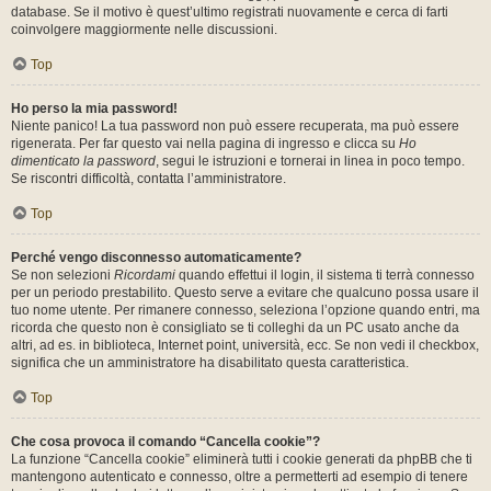
database. Se il motivo è quest’ultimo registrati nuovamente e cerca di farti
coinvolgere maggiormente nelle discussioni.
Top
Ho perso la mia password!
Niente panico! La tua password non può essere recuperata, ma può essere
rigenerata. Per far questo vai nella pagina di ingresso e clicca su
Ho
dimenticato la password
, segui le istruzioni e tornerai in linea in poco tempo.
Se riscontri difficoltà, contatta l’amministratore.
Top
Perché vengo disconnesso automaticamente?
Se non selezioni
Ricordami
quando effettui il login, il sistema ti terrà connesso
per un periodo prestabilito. Questo serve a evitare che qualcuno possa usare il
tuo nome utente. Per rimanere connesso, seleziona l’opzione quando entri, ma
ricorda che questo non è consigliato se ti colleghi da un PC usato anche da
altri, ad es. in biblioteca, Internet point, università, ecc. Se non vedi il checkbox,
significa che un amministratore ha disabilitato questa caratteristica.
Top
Che cosa provoca il comando “Cancella cookie”?
La funzione “Cancella cookie” eliminerà tutti i cookie generati da phpBB che ti
mantengono autenticato e connesso, oltre a permetterti ad esempio di tenere